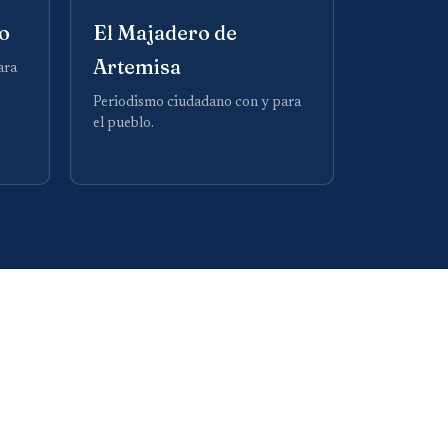
o
El Majadero de
Artemisa
ara
Periodismo ciudadano con y para
el pueblo.