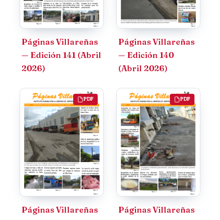
Páginas Villareñas
Páginas Villareñas
— Edición 141 (Abril
— Edición 140
2026)
(Abril 2026)
PDF
PDF
Páginas Villareñas
Páginas Villareñas