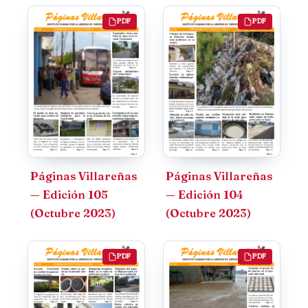
PDF
PDF
Páginas Villareñas
Páginas Villareñas
— Edición 105
— Edición 104
(Octubre 2023)
(Octubre 2023)
PDF
PDF