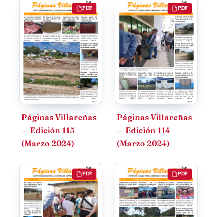
PDF
PDF
Páginas Villareñas
Páginas Villareñas
— Edición 115
— Edición 114
(Marzo 2024)
(Marzo 2024)
PDF
PDF