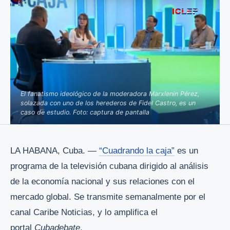
El fanatismo ideológico de la moderadora Marxlenin Pérez,
solazada con uno de los herederos de Fidel Castro, es un
caso de estudio. Foto: captura de pantalla
LA HABANA, Cuba. —
“Cuadrando la caja”
es un
programa de la televisión cubana dirigido al análisis
de la economía nacional y sus relaciones con el
mercado global. Se transmite semanalmente por el
canal Caribe Noticias, y lo amplifica el
portal
Cubadebate
.