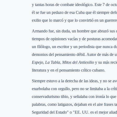
y tantas horas de combate ideológico. Este 7 de oc
él se fue un pedazo de esa Cuba que él siempre defe
exilio que lo marcó y que lo convirtió en un guerrero
Armando fue, sin duda, un hombre que abrazó sus c
tiempos de opiniones vacías y de posturas acomodat
un filólogo, un escritor y un periodista que nunca du
demonios del pensamiento débil. Autor de más de un
Espejo
,
La Tabla
,
Mitos del Antiexilio
y su más reci
literatura y en el pensamiento crítico cubano.
Siempre estuvo a la derecha de las ideas, y no se a
enarbolaba con orgullo, pero no se limitaba a la crí
conservadurismo tibio, y señalaba con ironía lo qu
palabras, como latigazos, dejaban en el aire frase
Seguridad del Estado" o "EE. UU. es el mejor ali