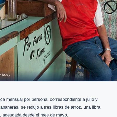
ository
ca mensual por persona, correspondiente a julio y
abaneras, se redujo a tres libras de arroz, una libra
é, adeudada desde el mes de mayo.