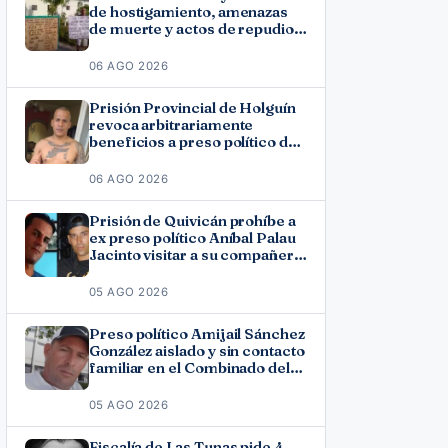
de hostigamiento, amenazas
de muerte y actos de repudio
en Holguín
06 AGO 2026
Prisión Provincial de Holguín
revoca arbitrariamente
beneficios a preso político del
11J José Ramón Solano
06 AGO 2026
Prisión de Quivicán prohíbe a
ex preso político Aníbal Palau
Jacinto visitar a su compañero
de causa Roberto Pérez
Fonseca
05 AGO 2026
Preso político Amijail Sánchez
González aislado y sin contacto
familiar en el Combinado del
Este
05 AGO 2026
Fiscalía de Las Tunas pide 4