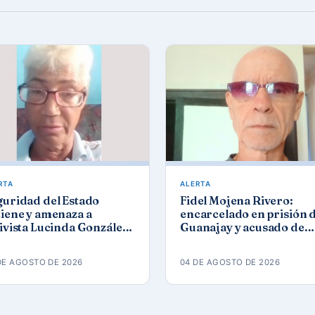
RTA
ALERTA
guridad del Estado
Fidel Mojena Rivero:
iene y amenaza a
encarcelado en prisión 
ivista Lucinda González
Guanajay y acusado de
ez tras protesta por los
propaganda contra el
agones
orden constitucional
DE AGOSTO DE 2026
04 DE AGOSTO DE 2026