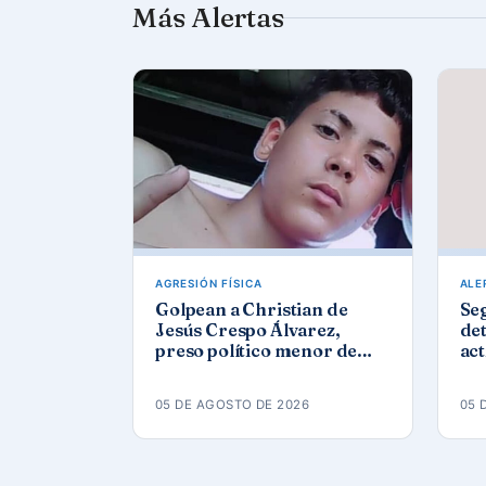
Más Alertas
AGRESIÓN FÍSICA
ALE
Golpean a Christian de
Se
Jesús Crespo Álvarez,
det
preso político menor de
act
edad, en prisión de
Góm
Canaleta
ap
05 DE AGOSTO DE 2026
05 