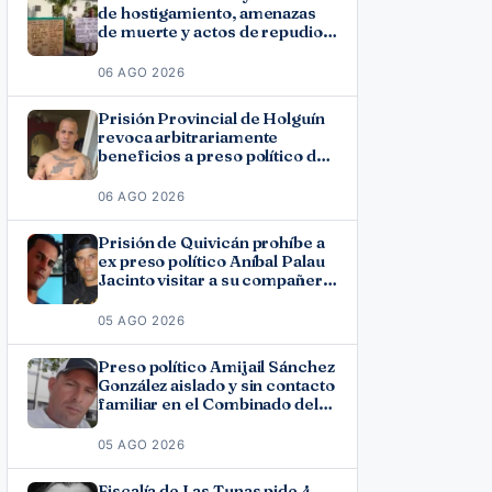
de hostigamiento, amenazas
de muerte y actos de repudio
en Holguín
06 AGO 2026
Prisión Provincial de Holguín
revoca arbitrariamente
beneficios a preso político del
11J José Ramón Solano
06 AGO 2026
Prisión de Quivicán prohíbe a
ex preso político Aníbal Palau
Jacinto visitar a su compañero
de causa Roberto Pérez
Fonseca
05 AGO 2026
Preso político Amijail Sánchez
González aislado y sin contacto
familiar en el Combinado del
Este
05 AGO 2026
Fiscalía de Las Tunas pide 4