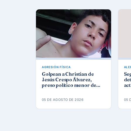
AGRESIÓN FÍSICA
ALE
Golpean a Christian de
Se
Jesús Crespo Álvarez,
det
preso político menor de
act
edad, en prisión de
Góm
Canaleta
ap
05 DE AGOSTO DE 2026
05 