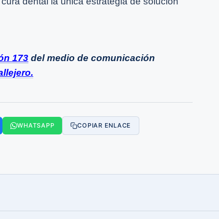
 cura dental la única estrategia de solución
ión 173
del medio de comunicación
llejero.
WHATSAPP
COPIAR ENLACE