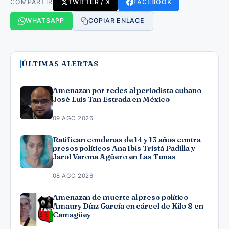
COMPARTIR
TWITTER / X
FACEBOOK
WHATSAPP
COPIAR ENLACE
ÚLTIMAS ALERTAS
Amenazan por redes al periodista cubano
José Luis Tan Estrada en México
09 AGO 2026
Ratifican condenas de 14 y 13 años contra
presos políticos Ana Ibis Tristá Padilla y
Jarol Varona Agüero en Las Tunas
08 AGO 2026
Amenazan de muerte al preso político
Amaury Díaz García en cárcel de Kilo 8 en
Camagüey