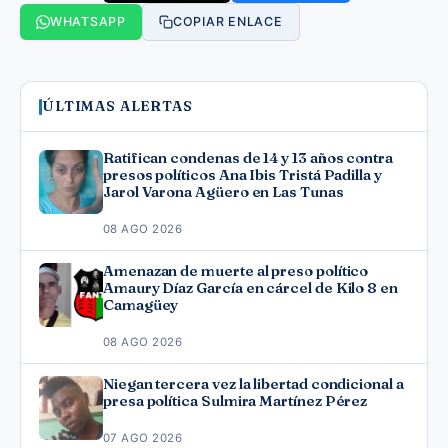
WHATSAPP
COPIAR ENLACE
ÚLTIMAS ALERTAS
Ratifican condenas de 14 y 13 años contra
presos políticos Ana Ibis Tristá Padilla y
Jarol Varona Agüero en Las Tunas
08 AGO 2026
Amenazan de muerte al preso político
Amaury Díaz García en cárcel de Kilo 8 en
Camagüey
08 AGO 2026
Niegan tercera vez la libertad condicional a
presa política Sulmira Martínez Pérez
07 AGO 2026