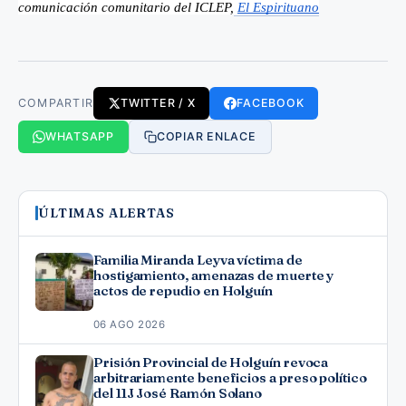
comunicación comunitario del ICLEP,
El Espirituano
COMPARTIR
TWITTER / X
FACEBOOK
WHATSAPP
COPIAR ENLACE
ÚLTIMAS ALERTAS
Familia Miranda Leyva víctima de
hostigamiento, amenazas de muerte y
actos de repudio en Holguín
06 AGO 2026
Prisión Provincial de Holguín revoca
arbitrariamente beneficios a preso político
del 11J José Ramón Solano