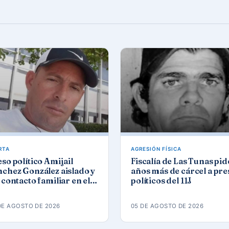
RTA
AGRESIÓN FÍSICA
so político Amijail
Fiscalía de Las Tunas pid
chez González aislado y
años más de cárcel a pre
 contacto familiar en el
políticos del 11J
mbinado del Este
DE AGOSTO DE 2026
05 DE AGOSTO DE 2026