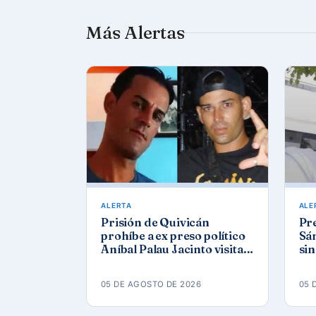
Más Alertas
ALERTA
ALE
Prisión de Quivicán
Pre
prohíbe a ex preso político
Sán
Aníbal Palau Jacinto visitar
sin
a su compañero de causa
Co
Roberto Pérez Fonseca
05 DE AGOSTO DE 2026
05 