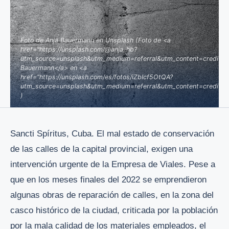
Foto de Anja Bauermann en Unsplash (Foto de <a
href="https://unsplash.com/@anja_hb?
utm_source=unsplash&utm_medium=referral&utm_content=creditCo
Bauermann</a> en <a
href="https://unsplash.com/es/fotos/iZbIcf5OtQA?
utm_source=unsplash&utm_medium=referral&utm_content=creditCo
)
Sancti Spíritus, Cuba. El mal estado de conservación
de las calles de la capital provincial, exigen una
intervención urgente de la Empresa de Viales. Pese a
que en los meses finales del 2022 se emprendieron
algunas obras de reparación de calles, en la zona del
casco histórico de la ciudad, criticada por la población
por la mala calidad de los materiales empleados, el