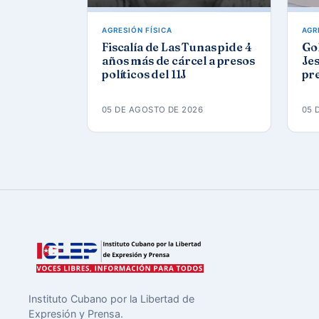
AGRESIÓN FÍSICA
AGR
Fiscalía de Las Tunas pide 4
Gol
años más de cárcel a presos
Jes
políticos del 11J
pre
eda
Ca
05 DE AGOSTO DE 2026
05 
Instituto Cubano por la Libertad de
Expresión y Prensa.