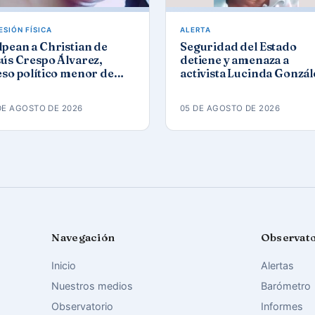
ESIÓN FÍSICA
ALERTA
pean a Christian de
Seguridad del Estado
ús Crespo Álvarez,
detiene y amenaza a
so político menor de
activista Lucinda Gonzál
d, en prisión de
Gómez tras protesta por 
naleta
apagones
DE AGOSTO DE 2026
05 DE AGOSTO DE 2026
Navegación
Observat
Inicio
Alertas
Nuestros medios
Barómetro
Observatorio
Informes