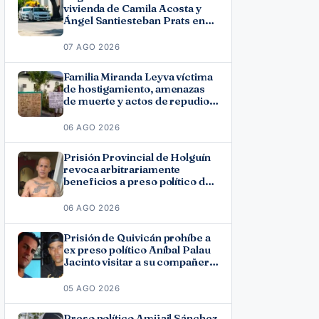
vivienda de Camila Acosta y
Ángel Santiesteban Prats en
La Habana
07 AGO 2026
Familia Miranda Leyva víctima
de hostigamiento, amenazas
de muerte y actos de repudio
en Holguín
06 AGO 2026
Prisión Provincial de Holguín
revoca arbitrariamente
beneficios a preso político del
11J José Ramón Solano
06 AGO 2026
Prisión de Quivicán prohíbe a
ex preso político Aníbal Palau
Jacinto visitar a su compañero
de causa Roberto Pérez
Fonseca
05 AGO 2026
Preso político Amijail Sánchez