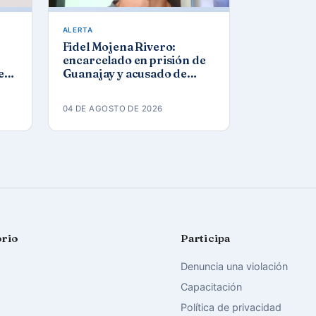
ALERTA
Fidel Mojena Rivero:
encarcelado en prisión de
ez
Guanajay y acusado de
los
propaganda contra el
orden constitucional
04 DE AGOSTO DE 2026
orio
Participa
Denuncia una violación
Capacitación
Política de privacidad