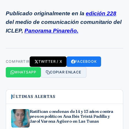
Publicado originalmente en la
edición 228
del medio de comunicación comunitario del
ICLEP,
Panorama Pinareño.
COMPARTIR
TWITTER / X
FACEBOOK
WHATSAPP
COPIAR ENLACE
ÚLTIMAS ALERTAS
Ratifican condenas de 14 y 13 años contra
presos políticos Ana Ibis Tristá Padilla y
Jarol Varona Agüero en Las Tunas