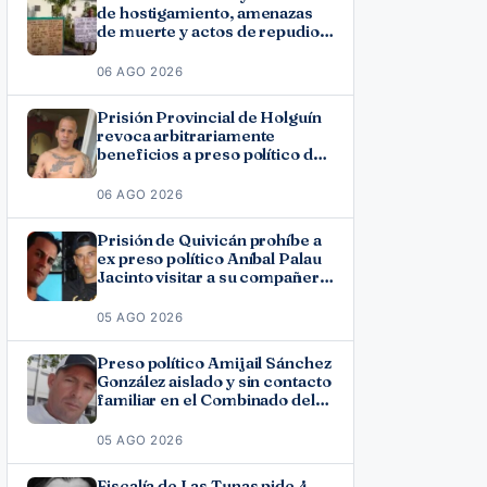
de hostigamiento, amenazas
de muerte y actos de repudio
en Holguín
06 AGO 2026
Prisión Provincial de Holguín
revoca arbitrariamente
beneficios a preso político del
11J José Ramón Solano
06 AGO 2026
Prisión de Quivicán prohíbe a
ex preso político Aníbal Palau
Jacinto visitar a su compañero
de causa Roberto Pérez
Fonseca
05 AGO 2026
Preso político Amijail Sánchez
González aislado y sin contacto
familiar en el Combinado del
Este
05 AGO 2026
Fiscalía de Las Tunas pide 4