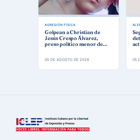
AGRESIÓN FÍSICA
ALE
Golpean a Christian de
Se
Jesús Crespo Álvarez,
det
preso político menor de
act
edad, en prisión de
Góm
Canaleta
ap
05 DE AGOSTO DE 2026
05 