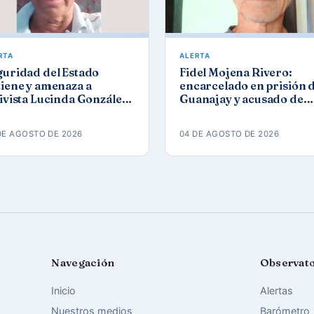
RTA
ALERTA
guridad del Estado
Fidel Mojena Rivero:
iene y amenaza a
encarcelado en prisión 
ivista Lucinda González
Guanajay y acusado de
ez tras protesta por los
propaganda contra el
agones
orden constitucional
DE AGOSTO DE 2026
04 DE AGOSTO DE 2026
Navegación
Observat
Inicio
Alertas
Nuestros medios
Barómetro