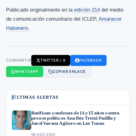
Publicado originalmente en la
edición 214
del medio
de comunicación comunitario del ICLEP,
Amanecer
Habanero.
COMPARTIR
TWITTER / X
FACEBOOK
WHATSAPP
COPIAR ENLACE
ÚLTIMAS ALERTAS
Ratifican condenas de 14 y 13 años contra
presos políticos Ana Ibis Tristá Padilla y
Jarol Varona Agüero en Las Tunas
08 AGO 2026