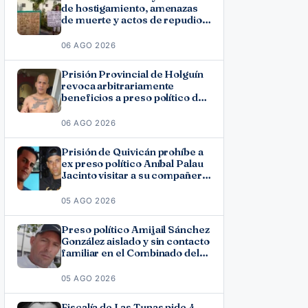
de hostigamiento, amenazas
de muerte y actos de repudio
en Holguín
06 AGO 2026
Prisión Provincial de Holguín
revoca arbitrariamente
beneficios a preso político del
11J José Ramón Solano
06 AGO 2026
Prisión de Quivicán prohíbe a
ex preso político Aníbal Palau
Jacinto visitar a su compañero
de causa Roberto Pérez
Fonseca
05 AGO 2026
Preso político Amijail Sánchez
González aislado y sin contacto
familiar en el Combinado del
Este
05 AGO 2026
Fiscalía de Las Tunas pide 4