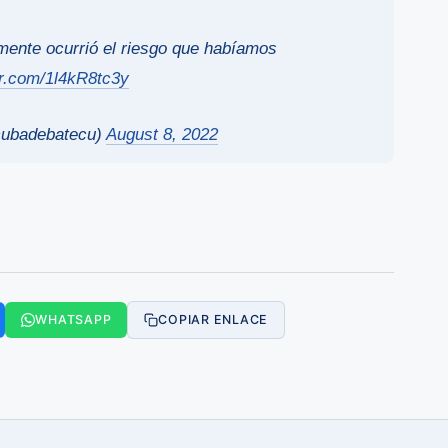
amente ocurrió el riesgo que habíamos
er.com/1l4kR8tc3y
ubadebatecu)
August 8, 2022
WHATSAPP
COPIAR ENLACE