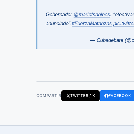
Gobernador
@mariofsabines
: "efectiv
anunciado".
#FuerzaMatanzas
pic.twitt
— Cubadebate (@c
COMPARTIR
TWITTER / X
FACEBOOK