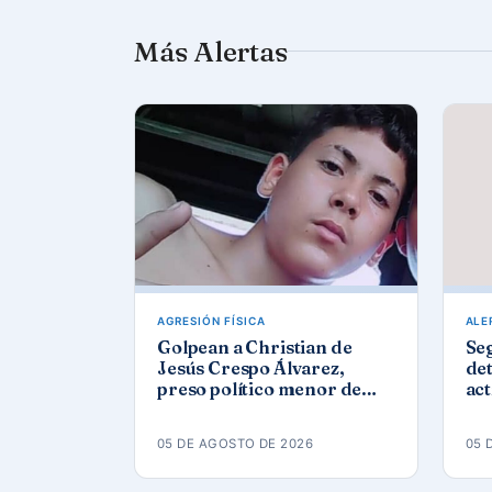
Más Alertas
AGRESIÓN FÍSICA
ALE
Golpean a Christian de
Se
Jesús Crespo Álvarez,
det
preso político menor de
act
edad, en prisión de
Góm
Canaleta
ap
05 DE AGOSTO DE 2026
05 