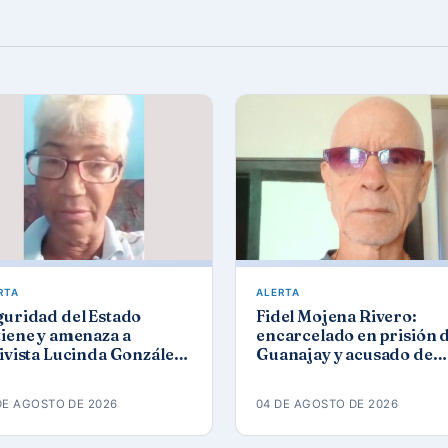
RTA
ALERTA
guridad del Estado
Fidel Mojena Rivero:
iene y amenaza a
encarcelado en prisión 
ivista Lucinda González
Guanajay y acusado de
ez tras protesta por los
propaganda contra el
agones
orden constitucional
DE AGOSTO DE 2026
04 DE AGOSTO DE 2026