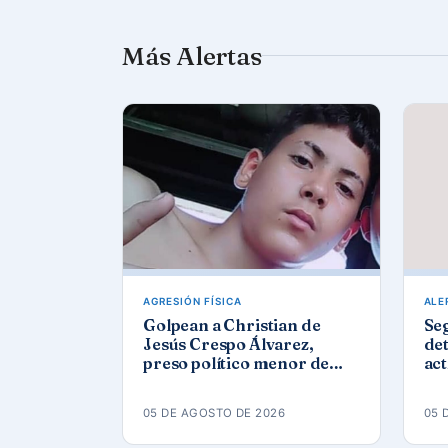
Más Alertas
AGRESIÓN FÍSICA
ALE
Golpean a Christian de
Se
Jesús Crespo Álvarez,
det
preso político menor de
act
edad, en prisión de
Góm
Canaleta
ap
05 DE AGOSTO DE 2026
05 