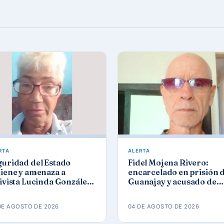
RTA
ALERTA
guridad del Estado
Fidel Mojena Rivero:
iene y amenaza a
encarcelado en prisión 
ivista Lucinda González
Guanajay y acusado de
ez tras protesta por los
propaganda contra el
agones
orden constitucional
DE AGOSTO DE 2026
04 DE AGOSTO DE 2026