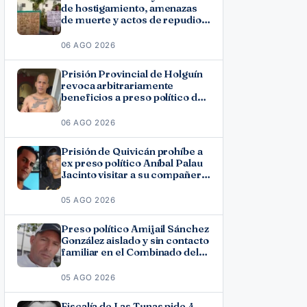
de hostigamiento, amenazas
de muerte y actos de repudio
en Holguín
06 AGO 2026
Prisión Provincial de Holguín
revoca arbitrariamente
beneficios a preso político del
11J José Ramón Solano
06 AGO 2026
Prisión de Quivicán prohíbe a
ex preso político Aníbal Palau
Jacinto visitar a su compañero
de causa Roberto Pérez
Fonseca
05 AGO 2026
Preso político Amijail Sánchez
González aislado y sin contacto
familiar en el Combinado del
Este
05 AGO 2026
Fiscalía de Las Tunas pide 4