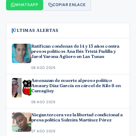
WHATSAPP
COPIAR ENLACE
ÚLTIMAS ALERTAS
Ratifican condenas de 14 y 13 años contra
presos políticos Ana Ibis Tristá Padilla y
Jarol Varona Agüero en Las Tunas
08 AGO 2026
Amenazan de muerte al preso político
Amaury Díaz García en cárcel de Kilo 8 en
Camagüey
08 AGO 2026
Niegan tercera vez la libertad condicional a
presa política Sulmira Martínez Pérez
07 AGO 2026