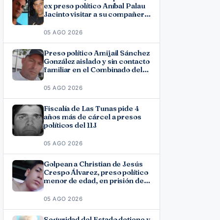
ex preso político Aníbal Palau
Jacinto visitar a su compañero
de causa Roberto Pérez
Fonseca
05 AGO 2026
Preso político Amijail Sánchez
González aislado y sin contacto
familiar en el Combinado del
Este
05 AGO 2026
Fiscalía de Las Tunas pide 4
años más de cárcel a presos
políticos del 11J
05 AGO 2026
Golpean a Christian de Jesús
Crespo Álvarez, preso político
menor de edad, en prisión de
Canaleta
05 AGO 2026
Seguridad del Estado detiene y