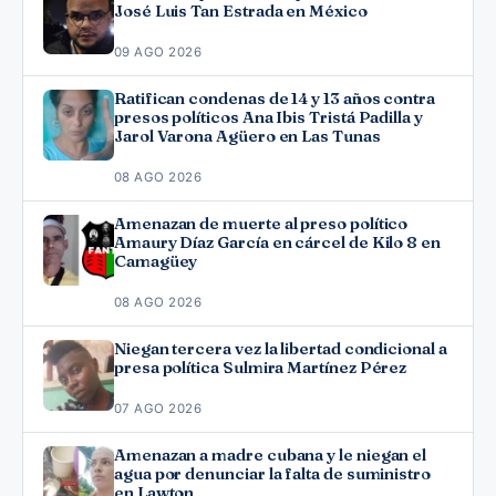
José Luis Tan Estrada en México
09 AGO 2026
Ratifican condenas de 14 y 13 años contra
presos políticos Ana Ibis Tristá Padilla y
Jarol Varona Agüero en Las Tunas
08 AGO 2026
Amenazan de muerte al preso político
Amaury Díaz García en cárcel de Kilo 8 en
Camagüey
08 AGO 2026
Niegan tercera vez la libertad condicional a
presa política Sulmira Martínez Pérez
07 AGO 2026
Amenazan a madre cubana y le niegan el
agua por denunciar la falta de suministro
en Lawton