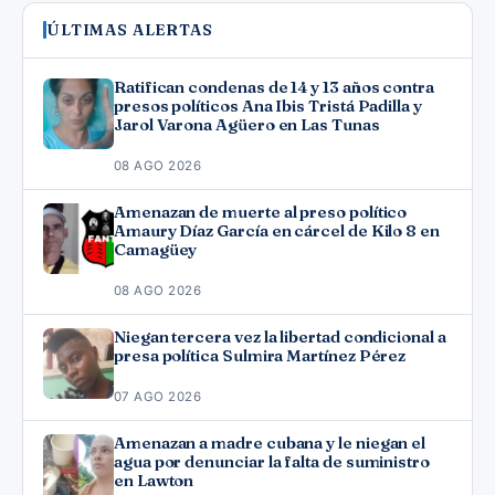
ÚLTIMAS ALERTAS
Ratifican condenas de 14 y 13 años contra
presos políticos Ana Ibis Tristá Padilla y
Jarol Varona Agüero en Las Tunas
08 AGO 2026
Amenazan de muerte al preso político
Amaury Díaz García en cárcel de Kilo 8 en
Camagüey
08 AGO 2026
Niegan tercera vez la libertad condicional a
presa política Sulmira Martínez Pérez
07 AGO 2026
Amenazan a madre cubana y le niegan el
agua por denunciar la falta de suministro
en Lawton