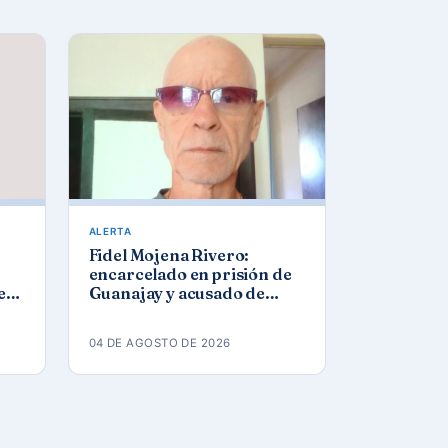
ALERTA
Fidel Mojena Rivero:
encarcelado en prisión de
ez
Guanajay y acusado de
los
propaganda contra el
orden constitucional
04 DE AGOSTO DE 2026