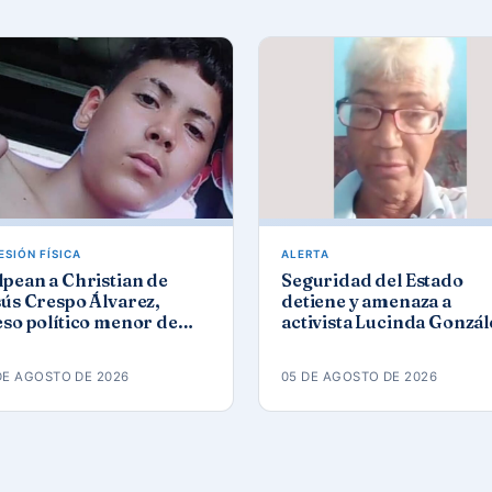
ESIÓN FÍSICA
ALERTA
pean a Christian de
Seguridad del Estado
ús Crespo Álvarez,
detiene y amenaza a
so político menor de
activista Lucinda Gonzál
d, en prisión de
Gómez tras protesta por 
naleta
apagones
DE AGOSTO DE 2026
05 DE AGOSTO DE 2026