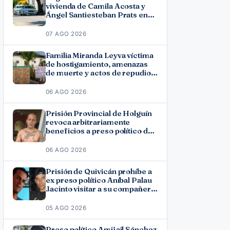
vivienda de Camila Acosta y
Ángel Santiesteban Prats en
La Habana
07 AGO 2026
Familia Miranda Leyva víctima
de hostigamiento, amenazas
de muerte y actos de repudio
en Holguín
06 AGO 2026
Prisión Provincial de Holguín
revoca arbitrariamente
beneficios a preso político del
11J José Ramón Solano
06 AGO 2026
Prisión de Quivicán prohíbe a
ex preso político Aníbal Palau
Jacinto visitar a su compañero
de causa Roberto Pérez
Fonseca
05 AGO 2026
Preso político Amijail Sánchez