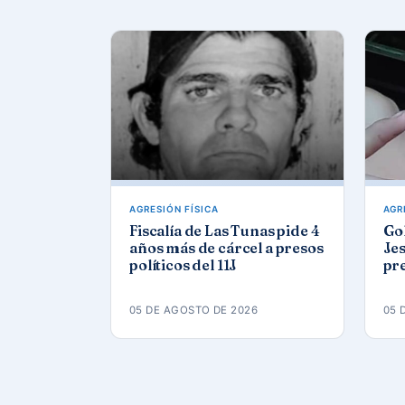
AGRESIÓN FÍSICA
AGR
Fiscalía de Las Tunas pide 4
Gol
años más de cárcel a presos
Jes
políticos del 11J
pre
eda
Ca
05 DE AGOSTO DE 2026
05 