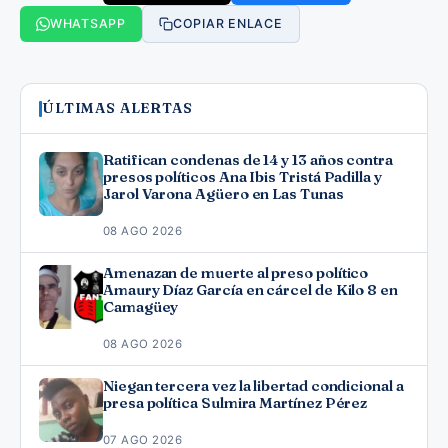
WHATSAPP
COPIAR ENLACE
ÚLTIMAS ALERTAS
Ratifican condenas de 14 y 13 años contra
presos políticos Ana Ibis Tristá Padilla y
Jarol Varona Agüero en Las Tunas
08 AGO 2026
Amenazan de muerte al preso político
Amaury Díaz García en cárcel de Kilo 8 en
Camagüey
08 AGO 2026
Niegan tercera vez la libertad condicional a
presa política Sulmira Martínez Pérez
07 AGO 2026