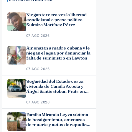
Niegan tercera vez la libertad
condicional a presa política
Sulmira Martínez Pérez
07 AGO 2026
Amenazan a madre cubana y le
niegan el agua por denunciar la
falta de suministro en Lawton
07 AGO 2026
Seguridad del Estado cerca
vivienda de Camila Acosta y
Ángel Santiesteban Prats en
La Habana
07 AGO 2026
Familia Miranda Leyva víctima
de hostigamiento, amenazas
de muerte y actos de repudio
en Holguín