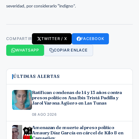
“
severidad, por considerarlo
indigno”.
COMPARTIR
TWITTER / X
FACEBOOK
WHATSAPP
COPIAR ENLACE
ÚLTIMAS ALERTAS
Ratifican condenas de 14 y 13 años contra
presos políticos Ana Ibis Tristá Padilla y
Jarol Varona Agüero en Las Tunas
08 AGO 2026
Amenazan de muerte al preso político
Amaury Díaz García en cárcel de Kilo 8 en
Camagüey