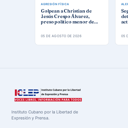
AGRESIÓN FÍSICA
ALE
Golpean a Christian de
Se
Jesús Crespo Álvarez,
det
preso político menor de
act
edad, en prisión de
Góm
Canaleta
ap
05 DE AGOSTO DE 2026
05 
Instituto Cubano por la Libertad de
Expresión y Prensa.