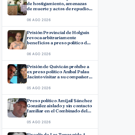
de hostigamiento, amenazas
de muerte y actos de repudio
en Holguín
06 AGO 2026
Prisión Provincial de Holguín
revoca arbitrariamente
beneficios a preso político del
11J José Ramón Solano
06 AGO 2026
Prisión de Quivicán prohíbe a
ex preso político Aníbal Palau
Jacinto visitar a su compañero
de causa Roberto Pérez
Fonseca
05 AGO 2026
Preso político Amijail Sánchez
González aislado y sin contacto
familiar en el Combinado del
Este
05 AGO 2026
Fiscalía de Las Tunas pide 4