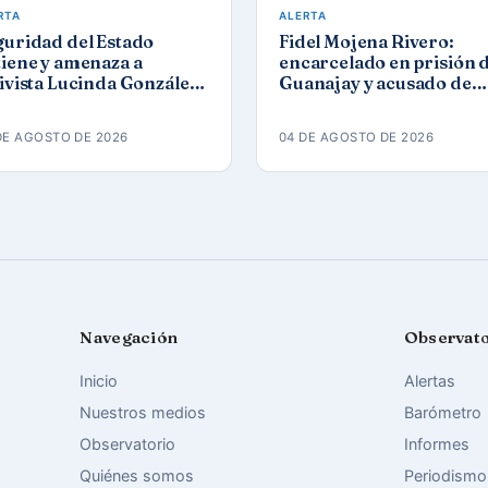
RTA
ALERTA
guridad del Estado
Fidel Mojena Rivero:
iene y amenaza a
encarcelado en prisión 
ivista Lucinda González
Guanajay y acusado de
ez tras protesta por los
propaganda contra el
agones
orden constitucional
DE AGOSTO DE 2026
04 DE AGOSTO DE 2026
Navegación
Observat
Inicio
Alertas
Nuestros medios
Barómetro
Observatorio
Informes
Quiénes somos
Periodismo