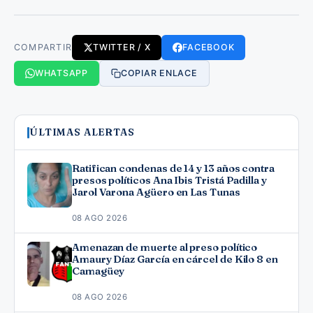
COMPARTIR
TWITTER / X
FACEBOOK
WHATSAPP
COPIAR ENLACE
ÚLTIMAS ALERTAS
Ratifican condenas de 14 y 13 años contra
presos políticos Ana Ibis Tristá Padilla y
Jarol Varona Agüero en Las Tunas
08 AGO 2026
Amenazan de muerte al preso político
Amaury Díaz García en cárcel de Kilo 8 en
Camagüey
08 AGO 2026