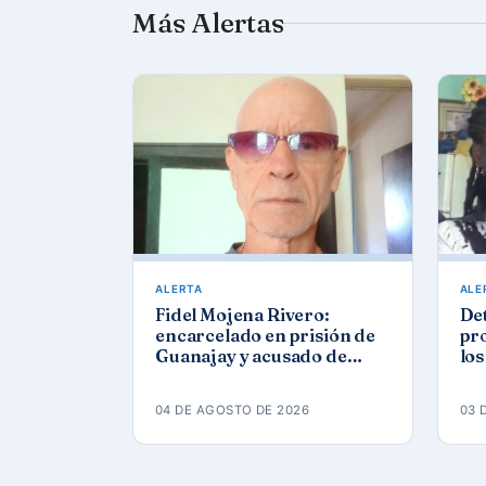
Más Alertas
ALERTA
ALE
Fidel Mojena Rivero:
De
encarcelado en prisión de
pro
Guanajay y acusado de
los
propaganda contra el
agu
orden constitucional
04 DE AGOSTO DE 2026
03 