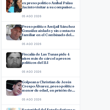
ex preso político Aníbal Palau
Jacinto visitar a su compañero
de causa Roberto Pérez
Fonseca
05 AGO 2026
Preso político Amijail Sánchez
González aislado y sin contacto
familiar en el Combinado del
Este
05 AGO 2026
Fiscalía de Las Tunas pide 4
años más de cárcel a presos
políticos del 11J
05 AGO 2026
Golpean a Christian de Jesús
Crespo Álvarez, preso político
menor de edad, en prisión de
Canaleta
05 AGO 2026
Seguridad del Estado detiene y