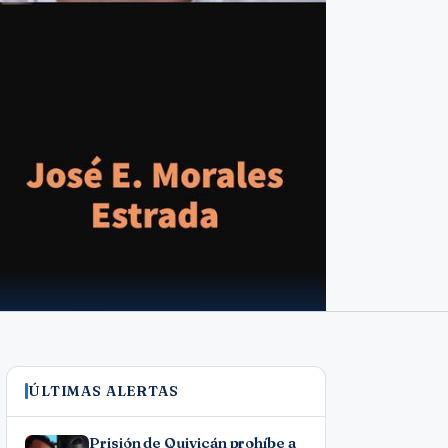
ÚLTIMAS ALERTAS
Prisión de Quivicán prohíbe a