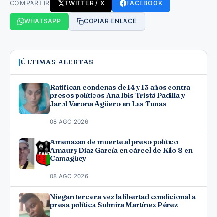
COMPARTIR
TWITTER / X
FACEBOOK
WHATSAPP
COPIAR ENLACE
ÚLTIMAS ALERTAS
Ratifican condenas de 14 y 13 años contra
presos políticos Ana Ibis Tristá Padilla y
Jarol Varona Agüero en Las Tunas
08 AGO 2026
Amenazan de muerte al preso político
Amaury Díaz García en cárcel de Kilo 8 en
Camagüey
08 AGO 2026
Niegan tercera vez la libertad condicional a
presa política Sulmira Martínez Pérez