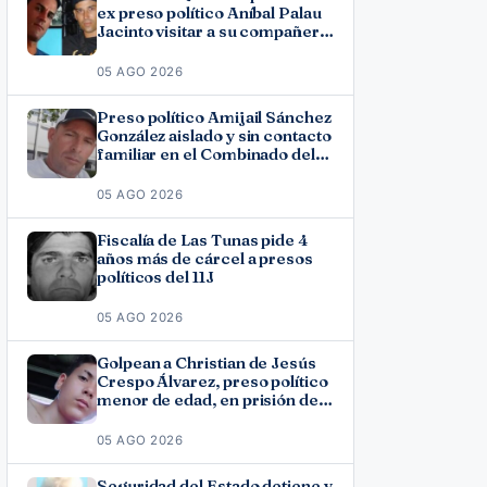
ex preso político Aníbal Palau
Jacinto visitar a su compañero
de causa Roberto Pérez
Fonseca
05 AGO 2026
Preso político Amijail Sánchez
González aislado y sin contacto
familiar en el Combinado del
Este
05 AGO 2026
Fiscalía de Las Tunas pide 4
años más de cárcel a presos
políticos del 11J
05 AGO 2026
Golpean a Christian de Jesús
Crespo Álvarez, preso político
menor de edad, en prisión de
Canaleta
05 AGO 2026
Seguridad del Estado detiene y