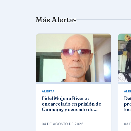
Más Alertas
ALERTA
ALE
Fidel Mojena Rivero:
De
encarcelado en prisión de
pro
Guanajay y acusado de
los
propaganda contra el
agu
orden constitucional
04 DE AGOSTO DE 2026
03 