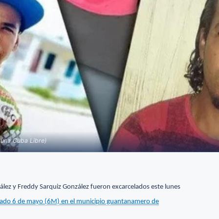
 una Cuba Libre)
lez y Freddy Sarquiz González fueron excarcelados este lunes
sado 6 de mayo (6M) en el municipio guantanamero de