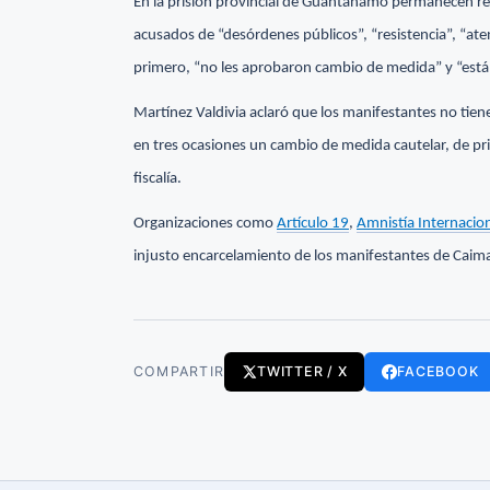
En la prisión provincial de Guantánamo permanecen rec
acusados de “desórdenes públicos”, “resistencia”, “at
primero, “no les aprobaron cambio de medida” y “están 
Martínez Valdivia aclaró que los manifestantes no tiene
en tres ocasiones un cambio de medida cautelar, de pri
fiscalía.
Organizaciones como
Artículo 19
,
Amnistía Internacio
injusto encarcelamiento de los manifestantes de Caim
COMPARTIR
TWITTER / X
FACEBOOK