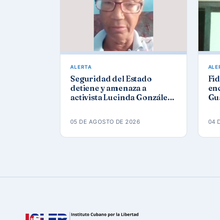
ALERTA
ALE
Seguridad del Estado
Fid
detiene y amenaza a
enc
activista Lucinda González
Gu
Gómez tras protesta por los
pr
apagones
or
05 DE AGOSTO DE 2026
04 