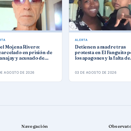
RTA
ALERTA
el Mojena Rivero:
Detienen a madre tras
arcelado en prisión de
protesta en El Fanguito 
anajay y acusado de
los apagones y la falta de
opaganda contra el
agua y gas
den constitucional
DE AGOSTO DE 2026
03 DE AGOSTO DE 2026
Navegación
Observat