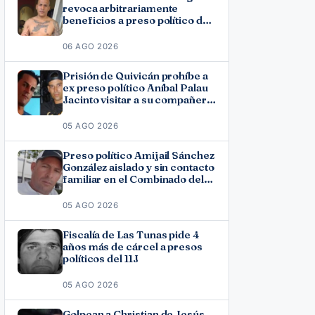
revoca arbitrariamente
beneficios a preso político del
11J José Ramón Solano
06 AGO 2026
Prisión de Quivicán prohíbe a
ex preso político Aníbal Palau
Jacinto visitar a su compañero
de causa Roberto Pérez
Fonseca
05 AGO 2026
Preso político Amijail Sánchez
González aislado y sin contacto
familiar en el Combinado del
Este
05 AGO 2026
Fiscalía de Las Tunas pide 4
años más de cárcel a presos
políticos del 11J
05 AGO 2026
Golpean a Christian de Jesús