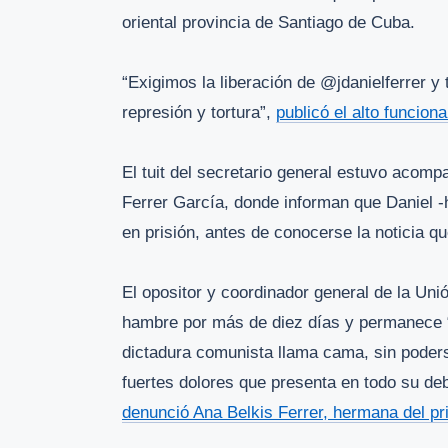
oriental provincia de Santiago de Cuba.
“Exigimos la liberación de @jdanielferrer y
represión y tortura”,
publicó el alto funciona
El tuit del secretario general estuvo acomp
Ferrer García, donde informan que Daniel -h
en prisión, antes de conocerse la noticia q
El opositor y coordinador general de la Uni
hambre por más de diez días y permanece “
dictadura comunista llama cama, sin poders
fuertes dolores que presenta en todo su deb
denunció Ana Belkis Ferrer, hermana del pr