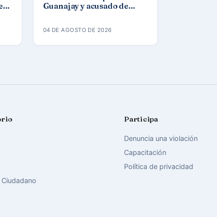
ez
Guanajay y acusado de
los
propaganda contra el
orden constitucional
04 DE AGOSTO DE 2026
orio
Participa
Denuncia una violación
Capacitación
Política de privacidad
 Ciudadano