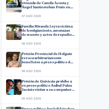
vivienda de Camila Acosta y
Ángel Santiesteban Prats en
La Habana
07 AGO 2026
Familia Miranda Leyva víctima
de hostigamiento, amenazas
de muerte y actos de repudio
en Holguín
06 AGO 2026
Prisión Provincial de Holguín
revoca arbitrariamente
beneficios a preso político del
11J José Ramón Solano
06 AGO 2026
Prisión de Quivicán prohíbe a
ex preso político Aníbal Palau
Jacinto visitar a su compañero
de causa Roberto Pérez
Fonseca
05 AGO 2026
Preso político Amijail Sánchez