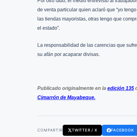
Por otro lado, el medio entrevistó al trabajad
de venta particular quien aclaró que “yo ten
las tiendas mayoristas, otras tengo que compra
el estado”.
La responsabilidad de las carencias que sufre
su afán por acaparar divisas.
Publicado originalmente en la
edición 135
d
Cimarrón de Mayabeque.
COMPARTIR
TWITTER / X
FACEBOOK