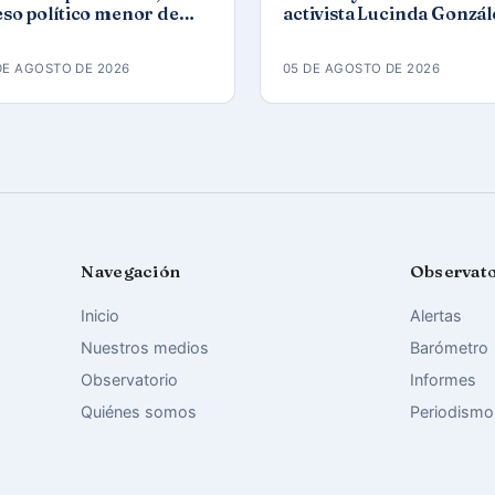
so político menor de
activista Lucinda Gonzál
d, en prisión de
Gómez tras protesta por 
naleta
apagones
DE AGOSTO DE 2026
05 DE AGOSTO DE 2026
Navegación
Observat
Inicio
Alertas
Nuestros medios
Barómetro
Observatorio
Informes
Quiénes somos
Periodismo