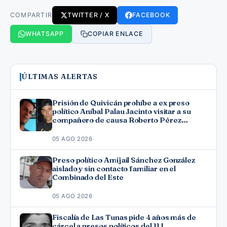
COMPARTIR
TWITTER / X
FACEBOOK
WHATSAPP
COPIAR ENLACE
ÚLTIMAS ALERTAS
Prisión de Quivicán prohíbe a ex preso
político Aníbal Palau Jacinto visitar a su
compañero de causa Roberto Pérez
Fonseca
05 AGO 2026
Preso político Amijail Sánchez González
aislado y sin contacto familiar en el
Combinado del Este
05 AGO 2026
Fiscalía de Las Tunas pide 4 años más de
cárcel a presos políticos del 11J