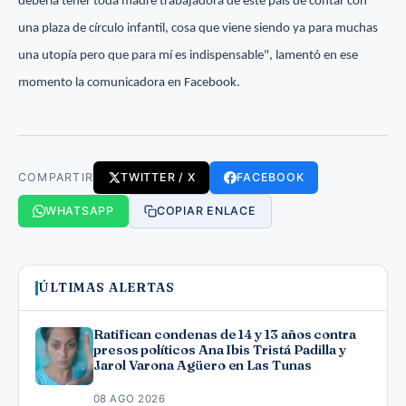
debería tener toda madre trabajadora de este país de contar con
una plaza de círculo infantil, cosa que viene siendo ya para muchas
una utopía pero que para mí es indispensable", lamentó en ese
momento la comunicadora en Facebook.
COMPARTIR
TWITTER / X
FACEBOOK
WHATSAPP
COPIAR ENLACE
ÚLTIMAS ALERTAS
Ratifican condenas de 14 y 13 años contra
presos políticos Ana Ibis Tristá Padilla y
Jarol Varona Agüero en Las Tunas
08 AGO 2026