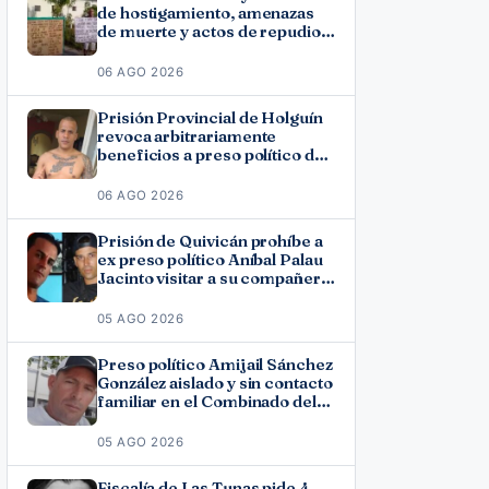
de hostigamiento, amenazas
de muerte y actos de repudio
en Holguín
06 AGO 2026
Prisión Provincial de Holguín
revoca arbitrariamente
beneficios a preso político del
11J José Ramón Solano
06 AGO 2026
Prisión de Quivicán prohíbe a
ex preso político Aníbal Palau
Jacinto visitar a su compañero
de causa Roberto Pérez
Fonseca
05 AGO 2026
Preso político Amijail Sánchez
González aislado y sin contacto
familiar en el Combinado del
Este
05 AGO 2026
Fiscalía de Las Tunas pide 4