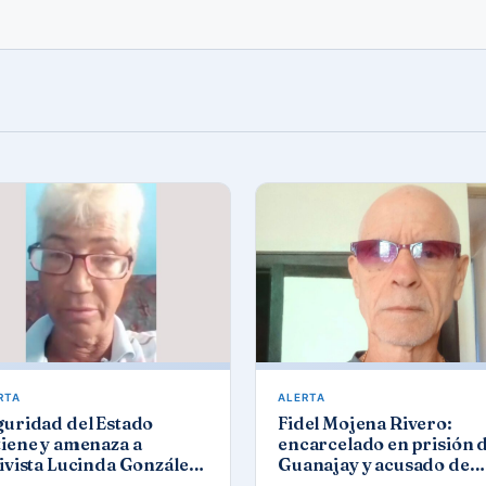
RTA
ALERTA
guridad del Estado
Fidel Mojena Rivero:
iene y amenaza a
encarcelado en prisión 
ivista Lucinda González
Guanajay y acusado de
ez tras protesta por los
propaganda contra el