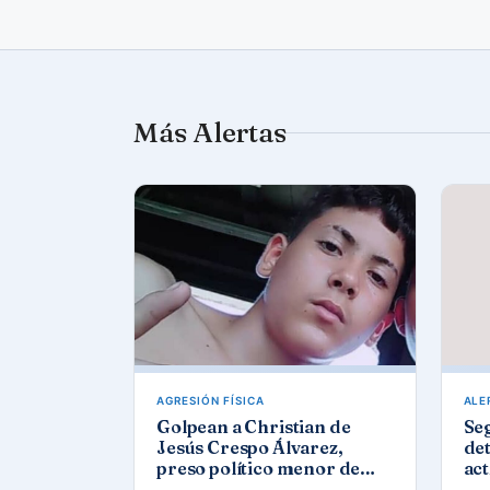
Más Alertas
AGRESIÓN FÍSICA
ALE
Golpean a Christian de
Se
Jesús Crespo Álvarez,
det
preso político menor de
act
edad, en prisión de
Góm