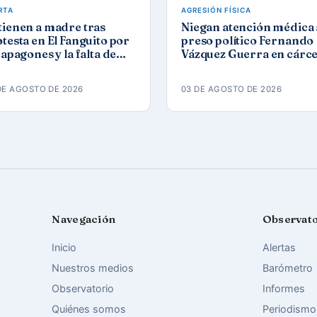
RTA
AGRESIÓN FÍSICA
tienen a madre tras
Niegan atención médica 
testa en El Fanguito por
preso político Fernando
 apagones y la falta de
Vázquez Guerra en cárce
a y gas
de Camagüey
DE AGOSTO DE 2026
03 DE AGOSTO DE 2026
Navegación
Observat
Inicio
Alertas
Nuestros medios
Barómetro
Observatorio
Informes
Quiénes somos
Periodismo