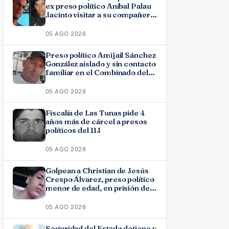
ex preso político Aníbal Palau
Jacinto visitar a su compañero
de causa Roberto Pérez
Fonseca
05 AGO 2026
Preso político Amijail Sánchez
González aislado y sin contacto
familiar en el Combinado del
Este
05 AGO 2026
Fiscalía de Las Tunas pide 4
años más de cárcel a presos
políticos del 11J
05 AGO 2026
Golpean a Christian de Jesús
Crespo Álvarez, preso político
menor de edad, en prisión de
Canaleta
05 AGO 2026
Seguridad del Estado detiene y