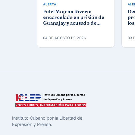
ALERTA
ALE
Fidel Mojena Rivero:
De
encarcelado en prisión de
pro
Guanajay y acusado de
los
propaganda contra el
agu
orden constitucional
04 DE AGOSTO DE 2026
03 
Instituto Cubano por la Libertad de
Expresión y Prensa.