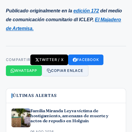
Publicado originalmente en la
edición 172
del medio
de comunicación comunitario dl ICLEP,
El Majadero
de Artemisa.
COMPARTIR
TWITTER / X
FACEBOOK
WHATSAPP
COPIAR ENLACE
ÚLTIMAS ALERTAS
Familia Miranda Leyva víctima de
hostigamiento, amenazas de muerte y
actos de repudio en Holguín
06 AGO 2026