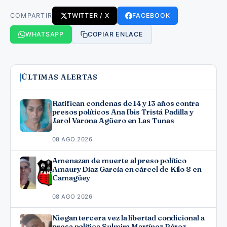
COMPARTIR
TWITTER / X
FACEBOOK
WHATSAPP
COPIAR ENLACE
ÚLTIMAS ALERTAS
Ratifican condenas de 14 y 13 años contra
presos políticos Ana Ibis Tristá Padilla y
Jarol Varona Agüero en Las Tunas
08 AGO 2026
Amenazan de muerte al preso político
Amaury Díaz García en cárcel de Kilo 8 en
Camagüey
08 AGO 2026
Niegan tercera vez la libertad condicional a
presa política Sulmira Martínez Pérez