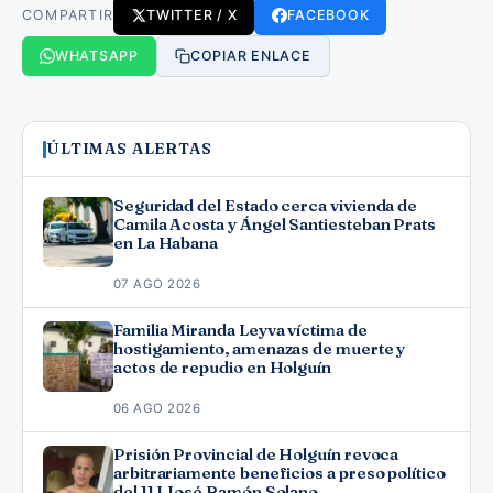
COMPARTIR
TWITTER / X
FACEBOOK
WHATSAPP
COPIAR ENLACE
ÚLTIMAS ALERTAS
Seguridad del Estado cerca vivienda de
Camila Acosta y Ángel Santiesteban Prats
en La Habana
07 AGO 2026
Familia Miranda Leyva víctima de
hostigamiento, amenazas de muerte y
actos de repudio en Holguín
06 AGO 2026
Prisión Provincial de Holguín revoca
arbitrariamente beneficios a preso político
del 11J José Ramón Solano