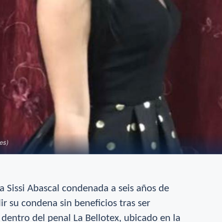
es)
ca Sissi Abascal condenada a seis años de
ir su condena sin beneficios tras ser
dentro del penal La Bellotex, ubicado en la