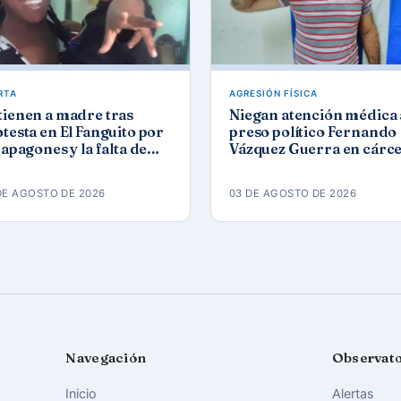
RTA
AGRESIÓN FÍSICA
tienen a madre tras
Niegan atención médica 
testa en El Fanguito por
preso político Fernando
 apagones y la falta de
Vázquez Guerra en cárce
a y gas
de Camagüey
DE AGOSTO DE 2026
03 DE AGOSTO DE 2026
Navegación
Observat
Inicio
Alertas