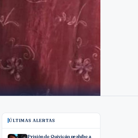
ÚLTIMAS ALERTAS
Prisión de Quivicán prohíbe a