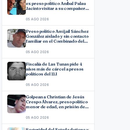
ex preso político Aníbal Palau
Jacinto visitar a su compañero
de causa Roberto Pérez
Fonseca
05 AGO 2026
Preso político Amijail Sánchez
González aislado y sin contacto
familiar en el Combinado del
Este
05 AGO 2026
Fiscalía de Las Tunas pide 4
años más de cárcel a presos
políticos del 11J
05 AGO 2026
Golpean a Christian de Jesús
Crespo Álvarez, preso político
menor de edad, en prisión de
Canaleta
05 AGO 2026
Seguridad del Estado detiene y