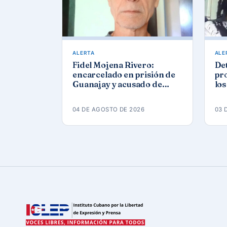
ALERTA
ALE
Fidel Mojena Rivero:
De
encarcelado en prisión de
pro
Guanajay y acusado de
los
propaganda contra el
agu
orden constitucional
04 DE AGOSTO DE 2026
03 