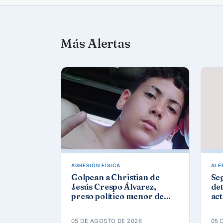
Más Alertas
AGRESIÓN FÍSICA
ALE
Golpean a Christian de
Se
Jesús Crespo Álvarez,
det
preso político menor de
act
edad, en prisión de
Góm
Canaleta
ap
05 DE AGOSTO DE 2026
05 