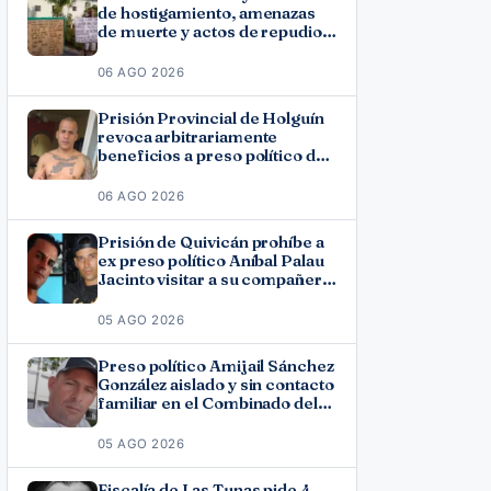
de hostigamiento, amenazas
de muerte y actos de repudio
en Holguín
06 AGO 2026
Prisión Provincial de Holguín
revoca arbitrariamente
beneficios a preso político del
11J José Ramón Solano
06 AGO 2026
Prisión de Quivicán prohíbe a
ex preso político Aníbal Palau
Jacinto visitar a su compañero
de causa Roberto Pérez
Fonseca
05 AGO 2026
Preso político Amijail Sánchez
González aislado y sin contacto
familiar en el Combinado del
Este
05 AGO 2026
Fiscalía de Las Tunas pide 4