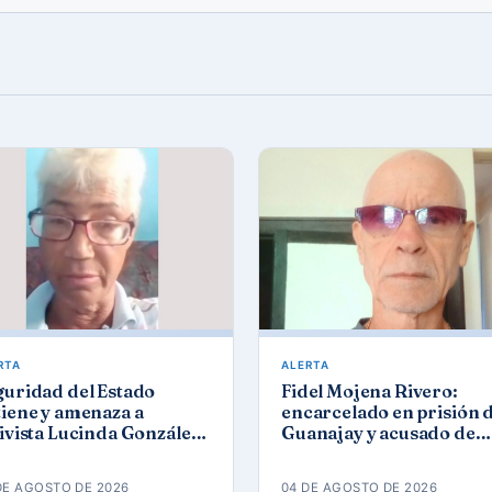
RTA
ALERTA
guridad del Estado
Fidel Mojena Rivero:
iene y amenaza a
encarcelado en prisión 
ivista Lucinda González
Guanajay y acusado de
ez tras protesta por los
propaganda contra el
agones
orden constitucional
DE AGOSTO DE 2026
04 DE AGOSTO DE 2026