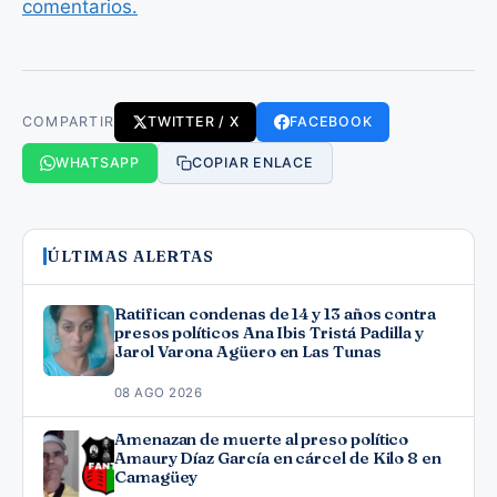
comentarios.
COMPARTIR
TWITTER / X
FACEBOOK
WHATSAPP
COPIAR ENLACE
ÚLTIMAS ALERTAS
Ratifican condenas de 14 y 13 años contra
presos políticos Ana Ibis Tristá Padilla y
Jarol Varona Agüero en Las Tunas
08 AGO 2026
Amenazan de muerte al preso político
Amaury Díaz García en cárcel de Kilo 8 en
Camagüey