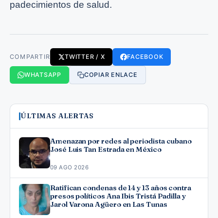
padecimientos de salud.
COMPARTIR
TWITTER / X
FACEBOOK
WHATSAPP
COPIAR ENLACE
ÚLTIMAS ALERTAS
Amenazan por redes al periodista cubano
José Luis Tan Estrada en México
09 AGO 2026
Ratifican condenas de 14 y 13 años contra
presos políticos Ana Ibis Tristá Padilla y
Jarol Varona Agüero en Las Tunas