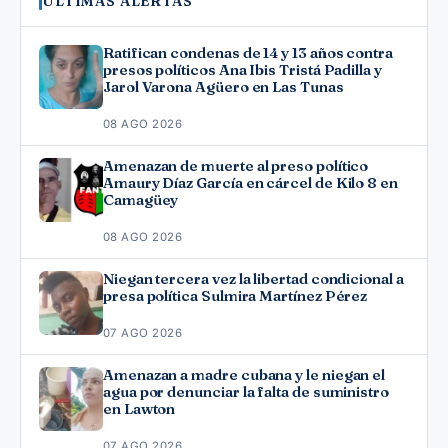
ÚLTIMAS ALERTAS
Ratifican condenas de 14 y 13 años contra
presos políticos Ana Ibis Tristá Padilla y
Jarol Varona Agüero en Las Tunas
08 AGO 2026
Amenazan de muerte al preso político
Amaury Díaz García en cárcel de Kilo 8 en
Camagüey
08 AGO 2026
Niegan tercera vez la libertad condicional a
presa política Sulmira Martínez Pérez
07 AGO 2026
Amenazan a madre cubana y le niegan el
agua por denunciar la falta de suministro
en Lawton
07 AGO 2026