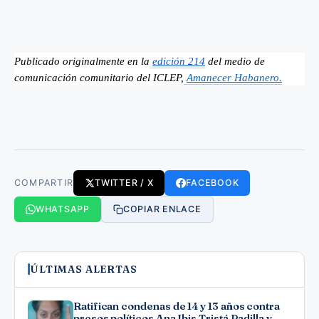
Publicado originalmente en la
edición 214
 del medio de 
comunicación comunitario del ICLEP,
Amanecer Habanero.
COMPARTIR
TWITTER / X
FACEBOOK
WHATSAPP
COPIAR ENLACE
ÚLTIMAS ALERTAS
Ratifican condenas de 14 y 13 años contra
presos políticos Ana Ibis Tristá Padilla y