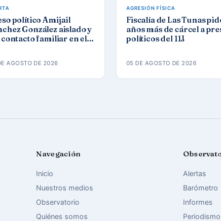
RTA
AGRESIÓN FÍSICA
so político Amijail
Fiscalía de Las Tunas pid
chez González aislado y
años más de cárcel a pre
 contacto familiar en el
políticos del 11J
mbinado del Este
DE AGOSTO DE 2026
05 DE AGOSTO DE 2026
Navegación
Observat
Inicio
Alertas
Nuestros medios
Barómetro
Observatorio
Informes
Quiénes somos
Periodismo