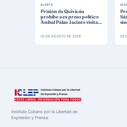
ALERTA
ALE
Prisión de Quivicán
Pre
prohíbe a ex preso político
Sán
Aníbal Palau Jacinto visitar
sin
a su compañero de causa
Co
Roberto Pérez Fonseca
05 DE AGOSTO DE 2026
05 
Instituto Cubano por la Libertad de
Expresión y Prensa.