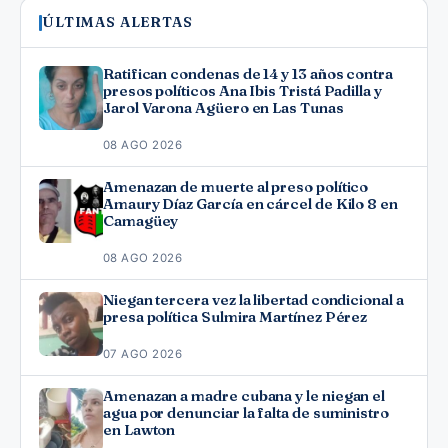
ÚLTIMAS ALERTAS
Ratifican condenas de 14 y 13 años contra
presos políticos Ana Ibis Tristá Padilla y
Jarol Varona Agüero en Las Tunas
08 AGO 2026
Amenazan de muerte al preso político
Amaury Díaz García en cárcel de Kilo 8 en
Camagüey
08 AGO 2026
Niegan tercera vez la libertad condicional a
presa política Sulmira Martínez Pérez
07 AGO 2026
Amenazan a madre cubana y le niegan el
agua por denunciar la falta de suministro
en Lawton