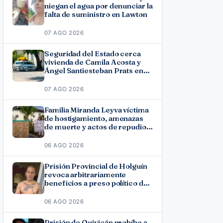
niegan el agua por denunciar la
falta de suministro en Lawton
07 AGO 2026
Seguridad del Estado cerca
vivienda de Camila Acosta y
Ángel Santiesteban Prats en
La Habana
07 AGO 2026
Familia Miranda Leyva víctima
de hostigamiento, amenazas
de muerte y actos de repudio
en Holguín
06 AGO 2026
Prisión Provincial de Holguín
revoca arbitrariamente
beneficios a preso político del
11J José Ramón Solano
06 AGO 2026
Prisión de Quivicán prohíbe a