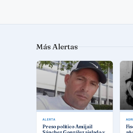
Más Alertas
ALERTA
AGR
Preso político Amijail
Fis
Sánchez González aislado y
año