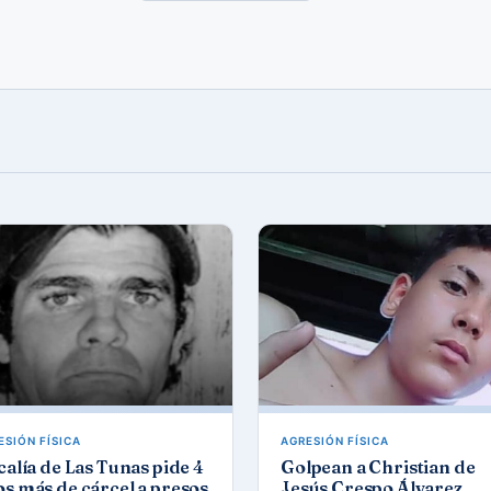
ESIÓN FÍSICA
AGRESIÓN FÍSICA
calía de Las Tunas pide 4
Golpean a Christian de
s más de cárcel a presos
Jesús Crespo Álvarez,