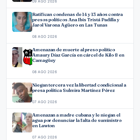
09 AGO 2026
Ratifican condenas de 14 y 13 años contra
presos políticos Ana Ibis Tristá Padilla y
Jarol Varona Agüero en Las Tunas
08 AGO 2026
Amenazan de muerte al preso político
Amaury Díaz García en cárcel de Kilo 8 en
Camagüey
08 AGO 2026
Niegan tercera vez la libertad condicional a
presa política Sulmira Martínez Pérez
07 AGO 2026
Amenazan a madre cubana y le niegan el
agua por denunciar la falta de suministro
en Lawton
07 AGO 2026