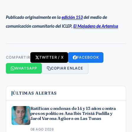
Publicado originalmente en la
edición 153
del medio de
comunicación comunitario del ICLEP,
El Majadero de Artemisa
COMPARTIR
TWITTER / X
FACEBOOK
WHATSAPP
COPIAR ENLACE
ÚLTIMAS ALERTAS
Ratifican condenas de 14 y 13 años contra
presos políticos Ana Ibis Tristá Padilla y
Jarol Varona Agüero en Las Tunas
08 AGO 2026